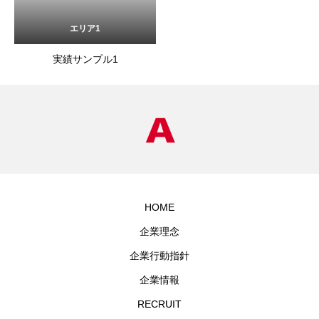
エリア1
実績サンプル1
HOME
企業理念
企業行動指針
企業情報
RECRUIT