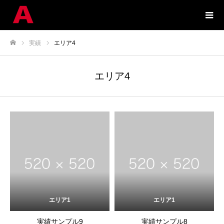
実績
エリア4
ホーム
エリア4
エリア1
エリア1
実績サンプル9
実績サンプル8